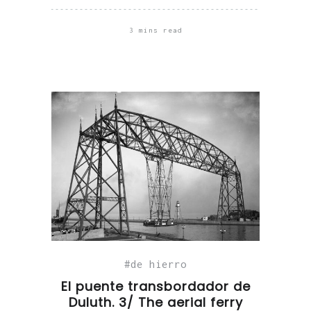
3 mins read
de hierro
El puente transbordador de
Duluth. 3/ The aerial ferry