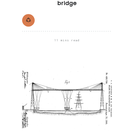
bridge
11 mins read