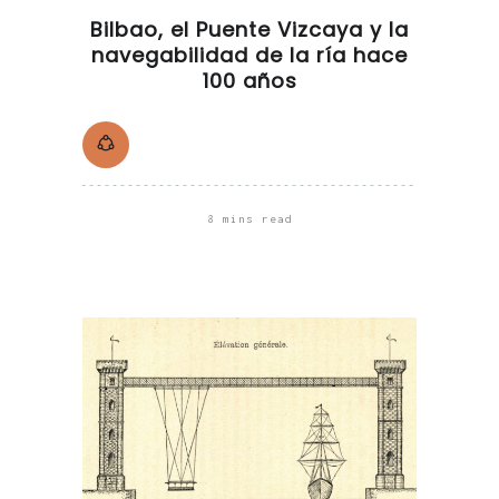
Bilbao, el Puente Vizcaya y la
navegabilidad de la ría hace
100 años
8 mins read