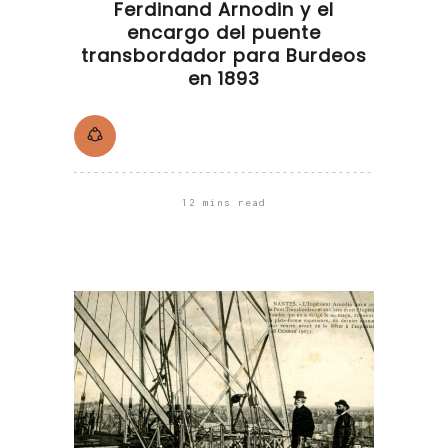
Ferdinand Arnodin y el
encargo del puente
transbordador para Burdeos
en 1893
12 mins read