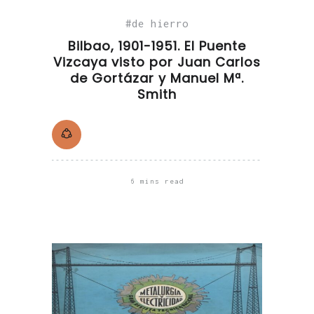
requisitos actuales es fundamental antes de elegir una
plataforma. La guía sobre
casino con ingreso mínimo de
de hierro
5 euros en 2026
ayuda a entender los límites de
Bilbao, 1901-1951. El Puente
depósito, aspectos legales y características principales
Vizcaya visto por Juan Carlos
de este tipo de servicios.
de Gortázar y Manuel Mª.
Smith
Para los usuarios que buscan opciones de juego online
con presupuestos reducidos, conocer las condiciones
actuales es fundamental. La guía sobre
casino ingreso
mínimo 5 euro 2026
permite descubrir las
características de estas plataformas, métodos de pago
6 mins read
disponibles y aspectos importantes antes de realizar un
depósito en España.
Los usuarios que buscan opciones accesibles para
empezar a jugar online pueden consultar información
actualizada sobre
casinos online con depósito mínimo
de 1 € en 2026
, donde se explican las principales