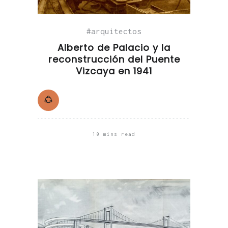
arquitectos
Alberto de Palacio y la
reconstrucción del Puente
Vizcaya en 1941
10 mins read