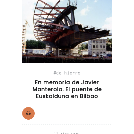
de hierro
En memoria de Javier
Manterola. El puente de
Euskalduna en Bilbao
11 mins read