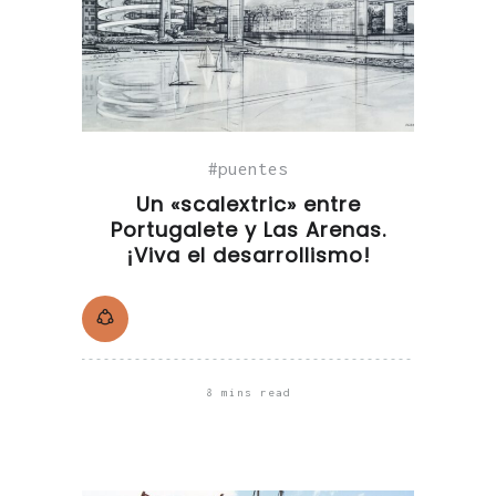
puentes
Un «scalextric» entre
Portugalete y Las Arenas.
¡Viva el desarrollismo!
8 mins read