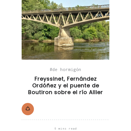
importantes antes de elegir una plataforma de juego
online en 2026.
Para quienes buscan opciones de entretenimiento digital
con una inversión inicial reducida, es interesante
conocer los
casinos online con depósito mínimo de 5
euros en España 2026
y comparar sus características
antes de elegir una plataforma. Analizar los métodos de
pago, las condiciones disponibles y la variedad de juegos
de hormigón
ayuda a tomar una decisión más informada dentro del
Freyssinet, Fernández
sector del juego online.
Ordóñez y el puente de
Boutiron sobre el río Allier
Para quienes buscan opciones accesibles y una
experiencia de juego controlada, es importante conocer
las alternativas disponibles en el mercado español. Un
casino online con 5 euros de depósito mínimo
permite
explorar diferentes plataformas con una inversión inicial
6 mins read