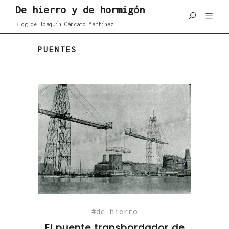
Descubre toda la información sobre las
100 tiradas gratis
De hierro y de hormigón
sin depósito en España 2026
, incluyendo los requisitos,
Blog de Joaquín Cárcamo Martínez
condiciones y detalles que debes conocer antes de
aprovechar cualquier promoción. Analizar la letra
PUENTES
pequeña de estos bonos ayuda a elegir ofertas más
transparentes y entender realmente qué beneficios
puedes obtener.
Descubre las opciones más interesantes para quienes
buscan un
casino con ingreso mínimo de 1 euro
y quieren
conocer las condiciones, métodos de pago y
características principales de estas plataformas en
España. Esta guía actualizada ofrece información útil
para comparar alternativas de juego online con
depósitos reducidos y elegir una opción adecuada en
2026.
de hierro
El puente transbordador de