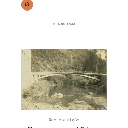
en España antes de registrarse.
Para quienes buscan opciones de entretenimiento digital
con una inversión inicial reducida, un
casino online con
5 mins read
depósito mínimo de 20 €
puede ser una alternativa
interesante para comenzar a explorar diferentes juegos
y promociones disponibles. Es recomendable comparar
las condiciones de cada plataforma, métodos de pago y
requisitos antes de elegir una opción adecuada en
España.
Para los usuarios que buscan opciones de juego
accesibles y comparativas actualizadas, es importante
conocer los
mejores casinos con depósito mínimo de 20
€ en España
, analizando sus condiciones, métodos de
pago y características principales. Elegir una
plataforma adecuada permite disfrutar de una
de hormigón
experiencia más segura y adaptada a cada presupuesto.