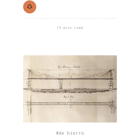
15 mins read
de hierro