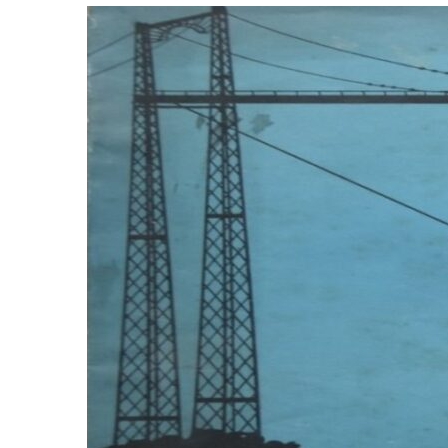
Para los usuarios que buscan opciones de juego online c
5 euro 2026
permite descubrir las características de es
Los usuarios que buscan opciones accesibles para empez
2026
, donde se explican las principales características
requisitos de ingreso y opciones de entretenimiento digi
Descubre las mejores opciones de
casinos online con 1 
2026. Una guía actualizada te ayudará a comparar altern
Para conocer las opciones más accesibles del mercado d
alternativas disponibles en España. Esta guía permite c
en 2026.
Para quienes buscan opciones de entretenimiento digital 
España 2026
y comparar sus características antes de ele