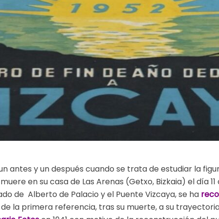
juego online.
ia de juego controlada, es importante conocer las alter
iferentes plataformas con una inversión inicial reducida
on una inversión inicial reducida, los
casinos online con 
dos de pago y condiciones de cada plataforma permite e
as, elegir un
casino online con 10 euros de depósito míni
 condiciones de cada operador, los métodos de pago disp
un antes y un después cuando se trata de estudiar la figu
con una inversión inicial reducida, un
casino online con d
 muere en su casa de Las Arenas (Getxo, Bizkaia) el día 11
s y promociones disponibles. Es recomendable comparar 
do de Alberto de Palacio y el Puente Vizcaya, se ha
reco
a.
 la primera referencia, tras su muerte, a su trayectoria 