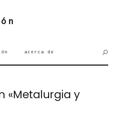
 condiciones y detalles que debes conocer antes de
ntes y entender realmente qué beneficios puedes
gón
onocer las condiciones, métodos de pago y
omparar alternativas de juego online con depósitos
ión
acerca de
os de pago y detalles importantes antes de registrarte.
 del sector del juego online.
e cada plataforma en nuestra guía sobre
casino ingreso
n «Metalurgia y
cuado según tus necesidades.
ctuales es fundamental antes de elegir una plataforma.
gales y características principales de este tipo de