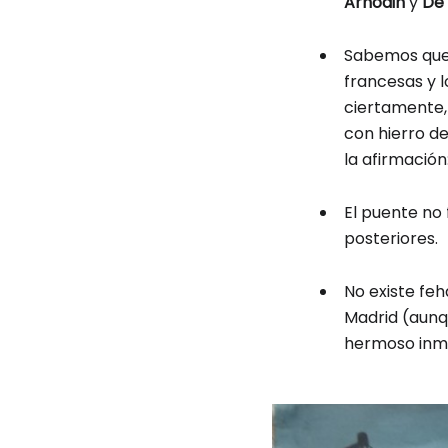
Arnodin
y
De 
Sabemos que 
francesas y l
ciertamente,
con hierro de
la afirmación
El puente no 
posteriores.
No existe fe
Madrid (aunqu
hermoso inmu