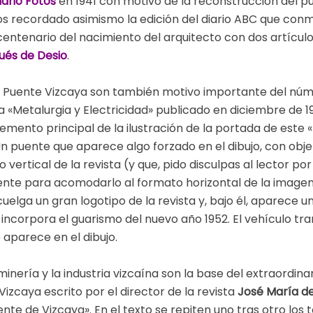
ario Fotos
en 1941 con motivo de la reconstrucción del 
es y comparativas actualizadas, es importante conocer l
os recordado asimismo la edición del diario ABC que c
características principales. Elegir una plataforma adecu
entenario del nacimiento del arquitecto con dos artículo
ués de Desio
.
l Puente Vizcaya son también motivo importante del núm
da «Metalurgia y Electricidad» publicado en diciembre de 19
emento principal de la ilustración de la portada de este
Un puente que aparece algo forzado en el dibujo, con obj
vertical de la revista (y que, pido disculpas al lector por 
nte para acomodarlo al formato horizontal de la imagen 
uelga un gran logotipo de la revista y, bajo él, aparece u
e incorpora el guarismo del nuevo año 1952. El vehículo t
o aparece en el dibujo.
minería y la industria vizcaína son la base del extraordin
Vizcaya escrito por el director de la revista
José María d
nte de Vizcaya». En el texto se repiten uno tras otro los 