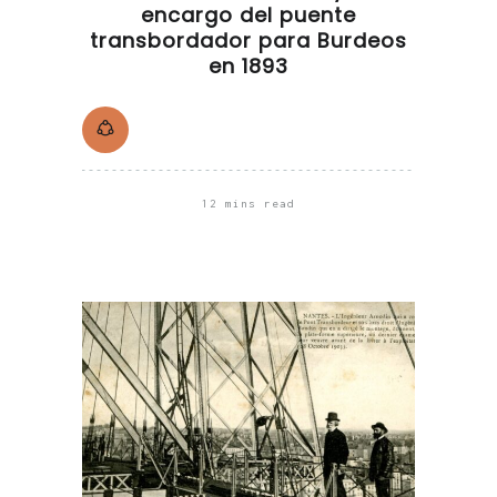
encargo del puente
transbordador para Burdeos
en 1893
12 mins read