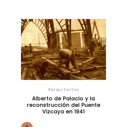
arquitectos
Alberto de Palacio y la
reconstrucción del Puente
Vizcaya en 1941