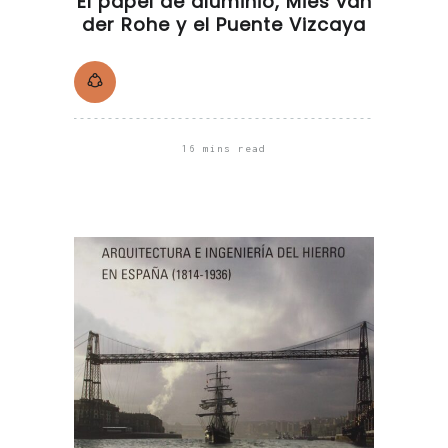
El papel de aluminio, Mies van
Descubre las claves para elegir un
casino con ingreso
der Rohe y el Puente Vizcaya
mínimo de 1 euro
en 2026, analizando las condiciones,
métodos de pago y detalles importantes antes de
registrarte. Conocer la letra pequeña y las
características de cada operador ayuda a tomar
decisiones más informadas dentro del sector del juego
16 mins read
online.
Descubre las opciones más interesantes para jugar con
un presupuesto reducido y conoce las características
de cada plataforma en nuestra guía sobre
casino
ingreso mínimo 1 euro 2026
. Analizamos los aspectos
clave, ventajas y recomendaciones para elegir un casino
online adecuado según tus necesidades.
Para quienes buscan opciones de juego online con
presupuestos ajustados, conocer las condiciones y