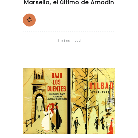
Marsella, el último de Arnodin
8 mins read