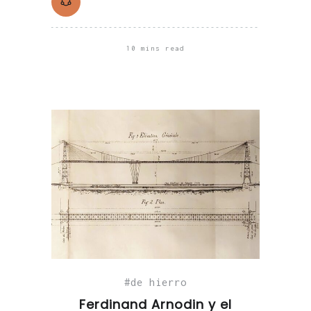
10 mins read
de hierro
Ferdinand Arnodin y el