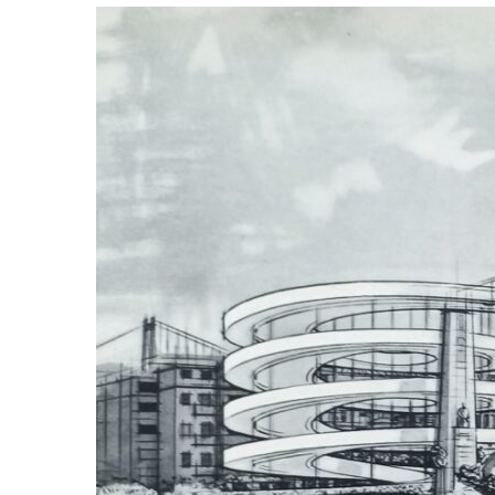
Para los usuarios que buscan opciones de juego online c
5 euro 2026
permite descubrir las características de es
Los usuarios que buscan opciones accesibles para empez
2026
, donde se explican las principales características
requisitos de ingreso y opciones de entretenimiento digi
Descubre las mejores opciones de
casinos online con 1 
2026. Una guía actualizada te ayudará a comparar altern
Para conocer las opciones más accesibles del mercado d
alternativas disponibles en España. Esta guía permite c
en 2026.
Para quienes buscan opciones de entretenimiento digital 
España 2026
y comparar sus características antes de ele