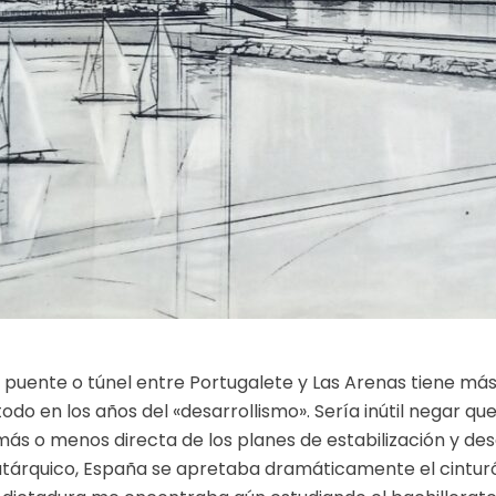
juego online.
ia de juego controlada, es importante conocer las alter
iferentes plataformas con una inversión inicial reducida
on una inversión inicial reducida, los
casinos online con 
dos de pago y condiciones de cada plataforma permite e
as, elegir un
casino online con 10 euros de depósito míni
 condiciones de cada operador, los métodos de pago disp
n puente o túnel entre Portugalete y Las Arenas tiene más 
con una inversión inicial reducida, un
casino online con d
do en los años del «desarrollismo». Sería inútil negar qu
s y promociones disponibles. Es recomendable comparar 
ás o menos directa de los planes de estabilización y des
a.
autárquico, España se apretaba dramáticamente el cinturó