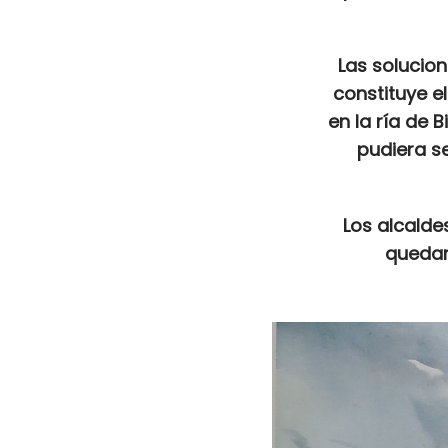
Las solucion
constituye e
en la ría de B
pudiera s
Los alcalde
quedan