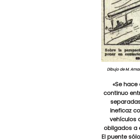
Dibujo de M. Amann
«Se hace 
continuo ent
separadas 
ineficaz c
vehículos 
obligados a e
El puente sól