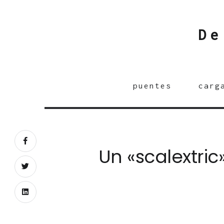
Descubre toda la información sobre las
100 tiradas grati
aprovechar cualquier promoción. Analizar la letra pequ
obtener.
De
Descubre las opciones más interesantes para quienes 
características principales de estas plataformas en Espa
reducidos y elegir una opción adecuada en 2026.
puentes
carg
Descubre las claves para elegir un
casino con ingreso mí
Conocer la letra pequeña y las características de cada 
Descubre las opciones más interesantes para jugar con 
Un «scalextric
mínimo 1 euro 2026
. Analizamos los aspectos clave, ven
Para quienes buscan opciones de juego online con presup
La guía sobre
casino con ingreso mínimo de 5 euros en 2
servicios.