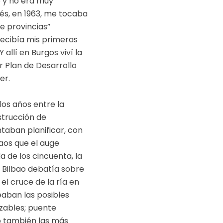
o y no era muy
os
mejores casinos con depósito mínimo de 20 € en
ués, en 1963, me tocaba
ada permite disfrutar de una experiencia más segura y
e provincias”
recibía mis primeras
llí en Burgos viví la
 Plan de Desarrollo
er.
los años entre la
nstrucción de
taban planificar, con
aos que el auge
a de los cincuenta, la
 Bilbao debatía sobre
el cruce de la ría en
aban las posibles
izables; puente
o también las más