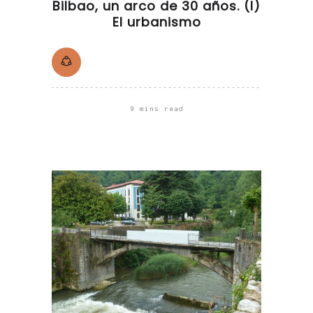
Descubre las claves para elegir un
casino con ingreso
Bilbao, un arco de 30 años. (I)
El urbanismo
mínimo de 1 euro
en 2026, analizando las condiciones,
métodos de pago y detalles importantes antes de
registrarte. Conocer la letra pequeña y las
características de cada operador ayuda a tomar
decisiones más informadas dentro del sector del juego
9 mins read
online.
Descubre las opciones más interesantes para jugar con
un presupuesto reducido y conoce las características
de cada plataforma en nuestra guía sobre
casino
ingreso mínimo 1 euro 2026
. Analizamos los aspectos
clave, ventajas y recomendaciones para elegir un casino
online adecuado según tus necesidades.
Para quienes buscan opciones de juego online con
presupuestos ajustados, conocer las condiciones y