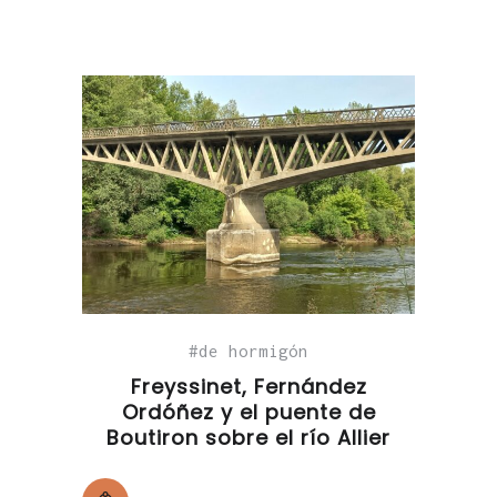
reducida y comparar sus condiciones antes de elegir la
opción más adecuada.
Para quienes buscan opciones de entretenimiento digital
con una inversión inicial reducida, los
casinos online con
depósito mínimo de 10 euros
representan una
alternativa accesible en España. Conocer las
características, métodos de pago y condiciones de cada
plataforma permite elegir una opción adecuada según
las preferencias de cada usuario.
Para los usuarios que buscan opciones accesibles y
de hormigón
seguras, elegir un
casino online con 10 euros de depósito
mínimo
puede ser una alternativa interesante para
Freyssinet, Fernández
Ordóñez y el puente de
comenzar con un presupuesto reducido. Es importante
Boutiron sobre el río Allier
revisar las condiciones de cada operador, los métodos
de pago disponibles como Bizum y la normativa vigente