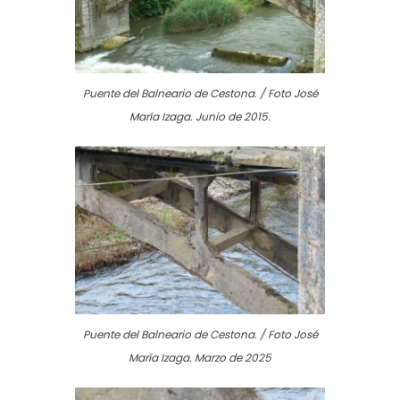
Puente del Balneario de Cestona. / Foto José
María Izaga. Junio de 2015.
Puente del Balneario de Cestona. / Foto José
María Izaga. Marzo de 2025