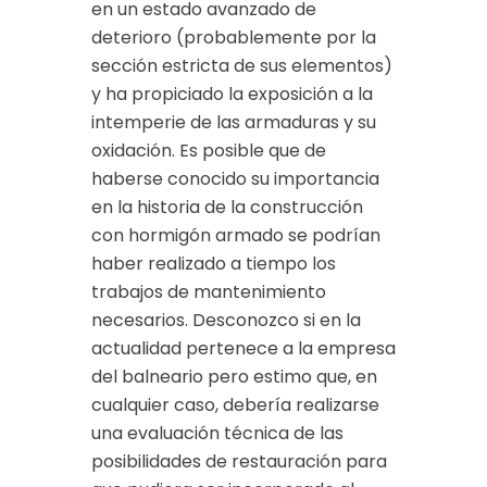
en un estado avanzado de
deterioro (probablemente por la
sección estricta de sus elementos)
y ha propiciado la exposición a la
intemperie de las armaduras y su
oxidación. Es posible que de
haberse conocido su importancia
en la historia de la construcción
con hormigón armado se podrían
haber realizado a tiempo los
trabajos de mantenimiento
necesarios. Desconozco si en la
actualidad pertenece a la empresa
del balneario pero estimo que, en
cualquier caso, debería realizarse
una evaluación técnica de las
posibilidades de restauración para