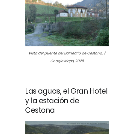
importantes antes de elegir una plataforma de juego
online en 2026.
Para quienes buscan opciones de entretenimiento digital
con una inversión inicial reducida, es interesante
conocer los
casinos online con depósito mínimo de 5
euros en España 2026
y comparar sus características
Vista del puente del Balneario de Cestona. /
antes de elegir una plataforma. Analizar los métodos de
Google Maps, 2025
pago, las condiciones disponibles y la variedad de juegos
ayuda a tomar una decisión más informada dentro del
sector del juego online.
Las aguas, el Gran Hotel
Para quienes buscan opciones accesibles y una
y la estación de
experiencia de juego controlada, es importante conocer
Cestona
las alternativas disponibles en el mercado español. Un
casino online con 5 euros de depósito mínimo
permite
explorar diferentes plataformas con una inversión inicial