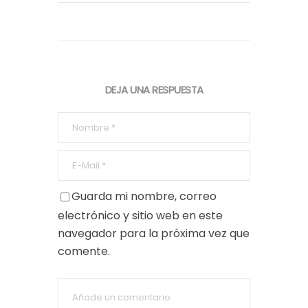
DEJA UNA RESPUESTA
Guarda mi nombre, correo
electrónico y sitio web en este
navegador para la próxima vez que
comente.