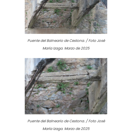
Puente del Balneario de Cestona. / Foto José
María Izaga. Marzo de 2025
Puente del Balneario de Cestona. / Foto José
María Izaga. Marzo de 2025