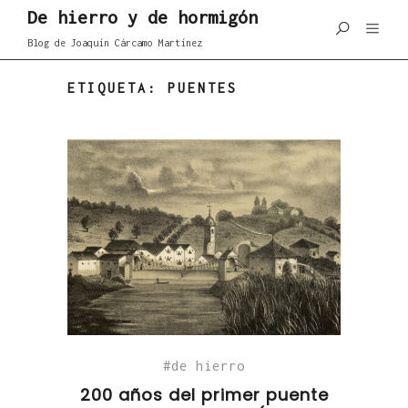
Descubre toda la información sobre las
100 tiradas gratis
De hierro y de hormigón
sin depósito en España 2026
, incluyendo los requisitos,
Blog de Joaquín Cárcamo Martínez
condiciones y detalles que debes conocer antes de
aprovechar cualquier promoción. Analizar la letra
ETIQUETA:
PUENTES
pequeña de estos bonos ayuda a elegir ofertas más
transparentes y entender realmente qué beneficios
puedes obtener.
Descubre las opciones más interesantes para quienes
buscan un
casino con ingreso mínimo de 1 euro
y quieren
conocer las condiciones, métodos de pago y
características principales de estas plataformas en
España. Esta guía actualizada ofrece información útil
para comparar alternativas de juego online con
depósitos reducidos y elegir una opción adecuada en
2026.
de hierro
200 años del primer puente