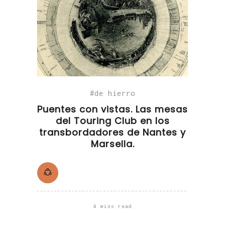
de hierro
Puentes con vistas. Las mesas
del Touring Club en los
transbordadores de Nantes y
Marsella.
4 mins read