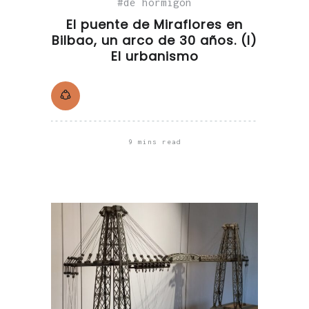
de hormigón
El puente de Miraflores en
Bilbao, un arco de 30 años. (I)
El urbanismo
9 mins read