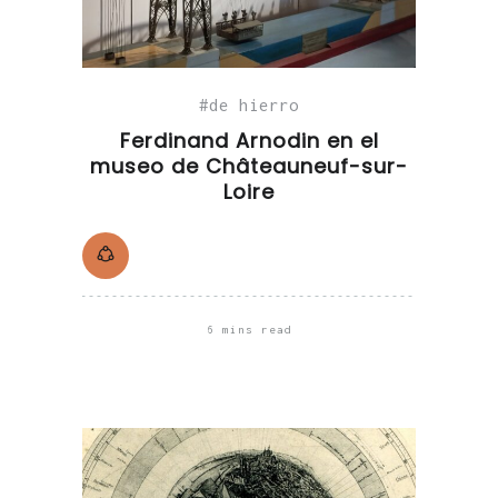
de hierro
Ferdinand Arnodin en el
museo de Châteauneuf-sur-
Loire
6 mins read