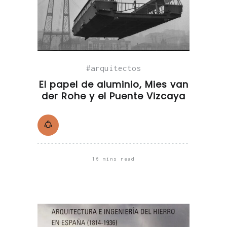
características de estas plataformas y sus condiciones.
Conocer las alternativas disponibles ayuda a comparar
métodos de pago, requisitos de ingreso y opciones de
entretenimiento digital de forma más informada.
arquitectos
Descubre las mejores opciones de
casinos online con 1
El papel de aluminio, Mies van
euro de depósito mínimo en España
y conoce las
der Rohe y el Puente Vizcaya
características principales de las plataformas
disponibles en 2026. Una guía actualizada te ayudará a
comparar alternativas de juego online, métodos de pago
y condiciones antes de elegir un casino adecuado.
16 mins read
Para conocer las opciones más accesibles del mercado
digital, muchos usuarios buscan información sobre un
casino online con depósito mínimo de 1 euro
y las
alternativas disponibles en España. Esta guía permite
comparar características, métodos de pago y aspectos