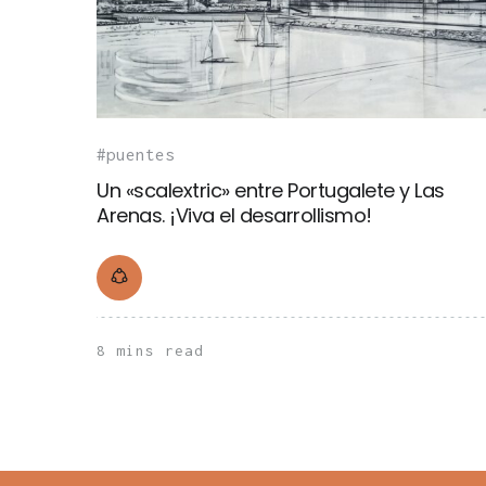
Para los usuarios que buscan opciones de juego online c
5 euro 2026
permite descubrir las características de es
Los usuarios que buscan opciones accesibles para empez
2026
, donde se explican las principales características
puentes
requisitos de ingreso y opciones de entretenimiento digi
Un «scalextric» entre Portugalete y Las
Arenas. ¡Viva el desarrollismo!
Descubre las mejores opciones de
casinos online con 1 
2026. Una guía actualizada te ayudará a comparar altern
Para conocer las opciones más accesibles del mercado d
alternativas disponibles en España. Esta guía permite c
8 mins read
en 2026.
Para quienes buscan opciones de entretenimiento digital 
España 2026
y comparar sus características antes de ele