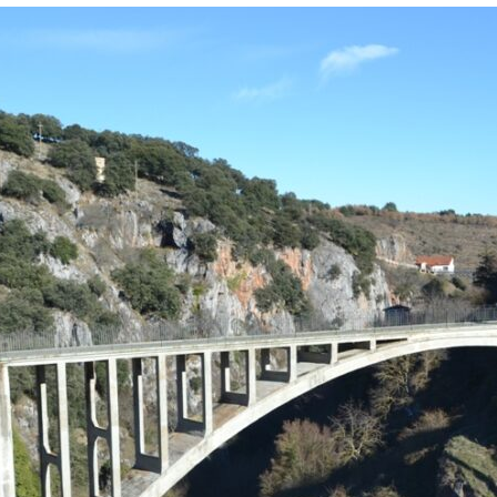
on presupuestos reducidos, conocer las condiciones actu
tas plataformas, métodos de pago disponibles y aspectos
ar a jugar online pueden consultar información actualiz
 de estas plataformas y sus condiciones. Conocer las alt
tal de forma más informada.
euro de depósito mínimo en España
y conoce las caracterí
ativas de juego online, métodos de pago y condiciones an
igital, muchos usuarios buscan información sobre un
cas
omparar características, métodos de pago y aspectos imp
con una inversión inicial reducida, es interesante conoce
gir una plataforma. Analizar los métodos de pago, las con