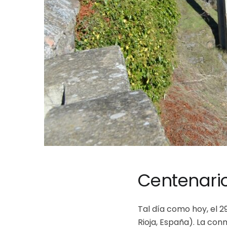
tomar una decisión más informada dentro del sector del 
Para quienes buscan opciones accesibles y una experienc
online con 5 euros de depósito mínimo
permite explorar d
más adecuada.
Para quienes buscan opciones de entretenimiento digital c
accesible en España. Conocer las características, méto
cada usuario.
Para los usuarios que buscan opciones accesibles y segur
con un presupuesto reducido. Es importante revisar las
antes de registrarse.
Centenario
Para quienes buscan opciones de entretenimiento digital 
interesante para comenzar a explorar diferentes juego
Tal día como hoy, el 
requisitos antes de elegir una opción adecuada en Españ
Rioja, España). La co