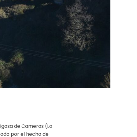
nativas disponibles en el mercado español. Un
casino
 y comparar sus condiciones antes de elegir la opción
depósito mínimo de 10 euros
representan una alternativa
legir una opción adecuada según las preferencias de
mo
puede ser una alternativa interesante para comenzar
onibles como Bizum y la normativa vigente en España
epósito mínimo de 20 €
puede ser una alternativa
las condiciones de cada plataforma, métodos de pago y
rtigosa de Cameros (La
todo por el hecho de