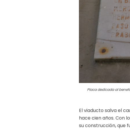
Placa dedicada al benefa
El viaducto salva el 
hace cien años. Con l
su construcción, que fu