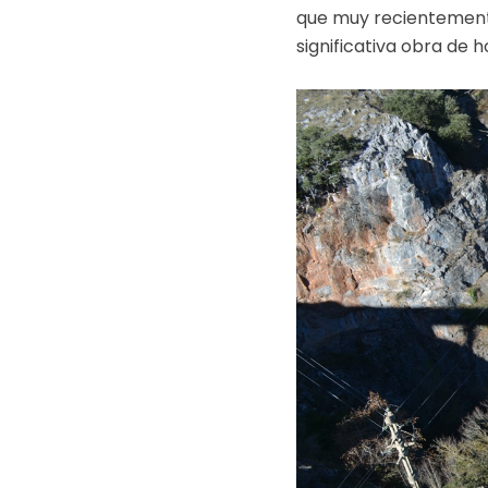
que muy recientemente
Para los usuarios que buscan opciones de juego accesibl
significativa obra de
España
, analizando sus condiciones, métodos de pago y 
adaptada a cada presupuesto.