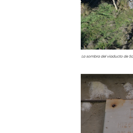
La sombra del viaducto de Sa