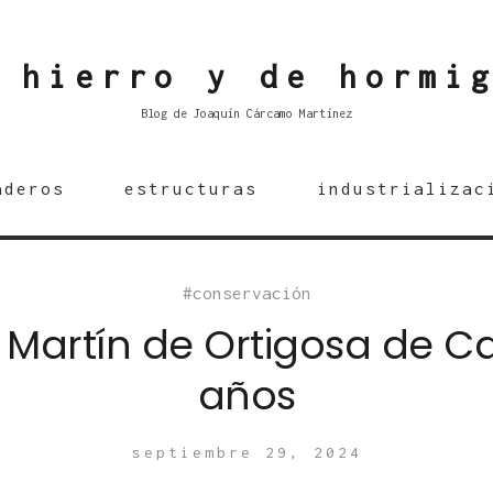
s sin depósito en España 2026
, incluyendo los requisitos,
eña de estos bonos ayuda a elegir ofertas más transpare
 hierro y de hormi
Blog de Joaquín Cárcamo Martínez
buscan un
casino con ingreso mínimo de 1 euro
y quieren c
ña. Esta guía actualizada ofrece información útil para c
aderos
estructuras
industrializac
nimo de 1 euro
en 2026, analizando las condiciones, métod
operador ayuda a tomar decisiones más informadas dentro
conservación
un presupuesto reducido y conoce las características d
n Martín de Ortigosa de 
tajas y recomendaciones para elegir un casino online ade
años
uestos ajustados, conocer las condiciones y requisitos a
026
ayuda a entender los límites de depósito, aspectos le
septiembre 29, 2024