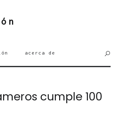
 condiciones y detalles que debes conocer antes de
ntes y entender realmente qué beneficios puedes
gón
onocer las condiciones, métodos de pago y
omparar alternativas de juego online con depósitos
ión
acerca de
os de pago y detalles importantes antes de registrarte.
 del sector del juego online.
e cada plataforma en nuestra guía sobre
casino ingreso
Cameros cumple 100
cuado según tus necesidades.
ctuales es fundamental antes de elegir una plataforma.
gales y características principales de este tipo de