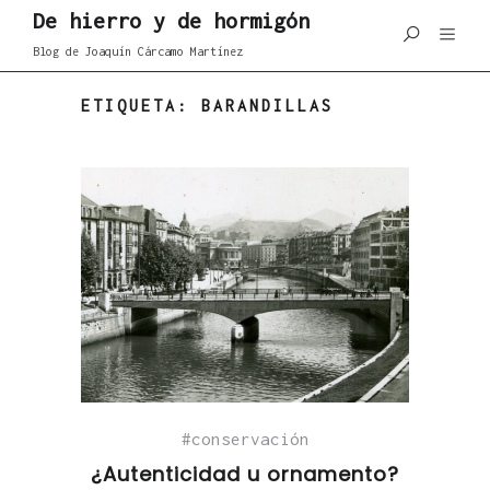
Descubre toda la información sobre las
100 tiradas gratis
De hierro y de hormigón
sin depósito en España 2026
, incluyendo los requisitos,
Blog de Joaquín Cárcamo Martínez
condiciones y detalles que debes conocer antes de
aprovechar cualquier promoción. Analizar la letra
ETIQUETA:
BARANDILLAS
pequeña de estos bonos ayuda a elegir ofertas más
transparentes y entender realmente qué beneficios
puedes obtener.
Descubre las opciones más interesantes para quienes
buscan un
casino con ingreso mínimo de 1 euro
y quieren
conocer las condiciones, métodos de pago y
características principales de estas plataformas en
España. Esta guía actualizada ofrece información útil
para comparar alternativas de juego online con
depósitos reducidos y elegir una opción adecuada en
2026.
conservación
¿Autenticidad u ornamento?